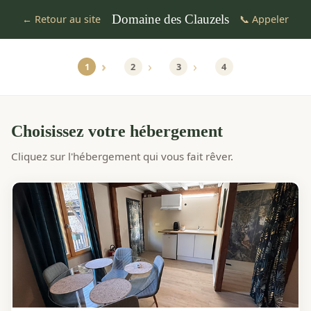
Domaine des Clauzels
← Retour au site
📞 Appeler
1
2
3
4
Choisissez votre hébergement
Cliquez sur l'hébergement qui vous fait rêver.