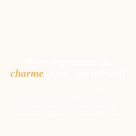
ROUSSAYROLLES · TARN · OCCITANIE
Deux logements de
charme
, avec spa privatif
Le cachet de la pierre ou l'esprit cosy avec coin
cinéma : deux ambiances au cœur du domaine,
avec spa privatif et accès aux espaces du
Domaine des Clauzels, à 15 minutes de Cordes-
sur-Ciel.