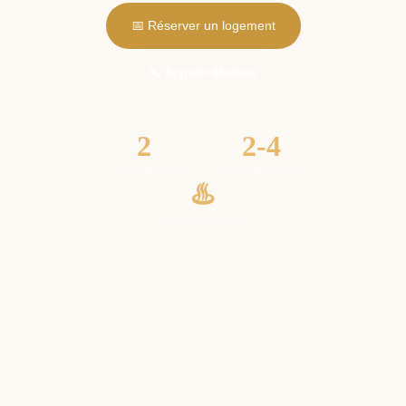
📅 Réserver un logement
📞 Appeler Melissa
2
2-4
LOGEMENTS
PERSONNES
♨️
SPA PRIVATIF