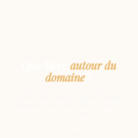
TARN · TARN-ET-GARONNE · OCCITANIE
Que faire
autour du
domaine
?
Le Domaine des Clauzels est posé au cœur de l'une
des plus belles régions du Sud-Ouest : bastides
médiévales, cité épiscopale classée à l'UNESCO,
gorges sauvages et vignoble millénaire, tous à moins
de 30 minutes.